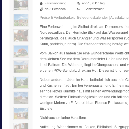
Ferienwohnung
ab 51,00 € / Tag
bis 3 Personen
1 Schlafzimmer
Preise & Verfügbarkeit
|
Belegungskalender
|
Ausstattung
Eine Ferienwohnung im Sielhof direkt am Dornumersieler
Nordseezufluss. Der Herrliche Blick auf das Wasserspiel 
beruhigend. Ideal auch für Angler und Wassersportler (S
Kanu, paddeln, rudern). Die Strandentfernung beträgt we
Vom Balkon aus haben Sie eine wunderschöne Weitsicht
dem kleinen See vor dem Dornumersieler Hafen und bei F
Insel Baltrum. Die Wohnung liegt im Obergeschoss und v
eigenen PKW-Stellplatz direkt im Hof. Dieser ist für unse
Neben anderen Läden im Haus befindet sich auch ein Ca
und Kuchen einlädt. Ein bei Feriengästen und Einheimi
sehr beliebtes Kurmittelhaus mit seinen Anwendungsmögl
direkt an. Weitere Einkaufsmöglichkeiten und ein örtliche
wenigen Metern zu Fuß erreichbar. Ebenso Restaurants, 
Eisdiele.
Nichtraucher, keine Haustiere.
Aufteilung: Wohnzimmer mit Balkon, Bibliothek, Sitzgrupp