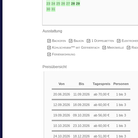
23
24
25
26
27
28
29
30
31
Ausstattung
Backofen
Balkon
1 Doppelbetten
Elektroher
Kühlschrank*** mit Gefrierfach
Mikrowelle
Radi
Ferienwohnung
Preisübersicht
Von
Bis
Tagespreis
Personen
20.06.2026
11.09.2026
ab 70,00 €
1 bis 3
12.09.2026
18.09.2026
ab 60,00 €
1 bis 3
19.09.2026
09.10.2026
ab 56,00 €
1 bis 3
10.10.2026
23.10.2026
ab 60,00 €
1 bis 3
24.10.2026
18.12.2026
ab 51,00 €
1 bis 3