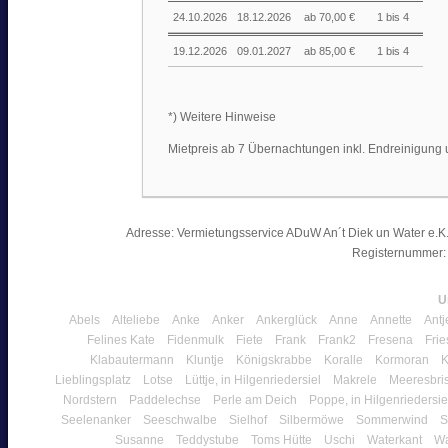
24.10.2026
18.12.2026
ab 70,00 €
1 bis 4
19.12.2026
09.01.2027
ab 85,00 €
1 bis 4
*) Weitere Hinweise
Mietpreis ab 7 Übernachtungen inkl. Endreinigung
Adresse: Vermietungsservice ADuW An´t Diek un Water e.K. 
Registernummer:
U
Abels
Alteliebe
Anke
Anker
Ankerglück
Anne
Annette
Antj
Felines Kate
Fidenmulk
Fiete
Frank
Frank2
Fresena
Frie
Klabautermann
Kluntje
Königskrabbe
Koralle
Kormoran
K
Lieblingsplatz
Lotse
Lüttje, in Hilgenriedersiel
Makrele
Meeresbri
Nordstern
Paddelechse
Perle am Deich
Poppe, in Hilgenriedersie
Seelenanker
Seeschwalbe
Sielhof
Silbermöwe
Sommerwind
S
Susanne
Teddystube
Toms Hütte
Uschi
Waterkant
Wa