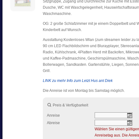
Sitzgruppe, Zugang und Durchreiche zur Küche mit Esstis
Dusche, WC mit Waschgelegenheit, Hauswirtschaftsraum
Waschmaschine.
OG: 2 große Schlafzimmer mit je einem Doppelbett und 
Kinderbett auf Wunsch.
Ausstattung:Kostenloses Wlan (zum streamen leider zu l
90 cm LED Flachbildschirm und Blurayplayer, Stereoanl
Radio, Kühlschrank, 4Platten Herd mit Backofen, Mikrowel
und Kaffee-Padmaschine, Geschirrspülmaschine, Wasch
Bollerwagen, Sandkasten. Gartenstühle, Liegen, Sonnen
Grill.
LINK zu mehr Info zum Letzt Hus ant Diek
Die Anreise ist von Montag bis Samstag möglich.
Preis & Verfügbarkeit
Anreise
Abreise
Wählen Sie einen gültige
Anreisetag aus. Die Anreis