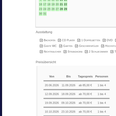
16
17
18
19
20
21
22
23
24
25
26
27
28
29
30
31
Ausstattung
Backofen
CD Player
1 Doppelbetten
DVD
Gäste WC
Garten
Geschirrspüler
Hochstu
Nichtraucher
Strandkorb
2 Schlafzimmer
T
Preisübersicht
Von
Bis
Tagespreis
Personen
20.06.2026
11.09.2026
ab 85,00 €
1 bis 4
12.09.2026
18.09.2026
ab 70,00 €
1 bis 4
19.09.2026
09.10.2026
ab 70,00 €
1 bis 4
10.10.2026
23.10.2026
ab 70,00 €
1 bis 4