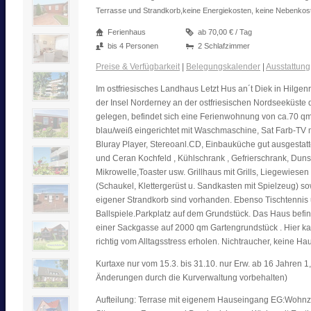
Terrasse und Strandkorb,keine Energiekosten, keine Nebenko
Ferienhaus
ab 70,00 € / Tag
bis 4 Personen
2 Schlafzimmer
Preise & Verfügbarkeit
|
Belegungskalender
|
Ausstattung
Im ostfriesisches Landhaus Letzt Hus an´t Diek in Hilgen
der Insel Norderney an der ostfriesischen Nordseeküste 
gelegen, befindet sich eine Ferienwohnung von ca.70 qm
blau/weiß eingerichtet mit Waschmaschine, Sat Farb-TV m
Bluray Player, Stereoanl.CD, Einbauküche gut ausgestatt
und Ceran Kochfeld , Kühlschrank , Gefrierschrank, Du
Mikrowelle,Toaster usw. Grillhaus mit Grills, Liegewiesen
(Schaukel, Klettergerüst u. Sandkasten mit Spielzeug) 
eigener Strandkorb sind vorhanden. Ebenso Tischtennis
Ballspiele.Parkplatz auf dem Grundstück. Das Haus befi
einer Sackgasse auf 2000 qm Gartengrundstück . Hier k
richtig vom Alltagsstress erholen. Nichtraucher, keine Hau
Kurtaxe nur vom 15.3. bis 31.10. nur Erw. ab 16 Jahren 1,
Änderungen durch die Kurverwaltung vorbehalten)
Aufteilung: Terrase mit eigenem Hauseingang EG:Wohnz