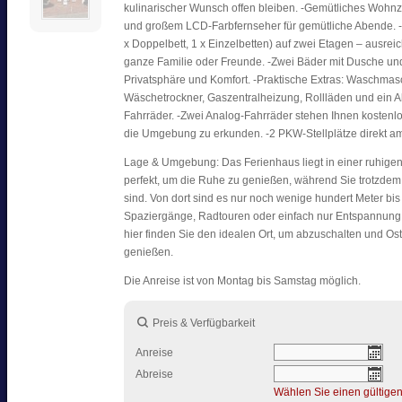
kulinarischer Wunsch offen bleiben. -Gemütliches Wohn
und großem LCD-Farbfernseher für gemütliche Abende. -
x Doppelbett, 1 x Einzelbetten) auf zwei Etagen – ausreic
ganze Familie oder Freunde. -Zwei Bäder mit Dusche un
Privatsphäre und Komfort. -Praktische Extras: Waschmas
Wäschetrockner, Gaszentralheizung, Rollläden und ein Ab
Fahrräder. -Zwei Analog-Fahrräder stehen Ihnen kostenl
die Umgebung zu erkunden. -2 PKW-Stellplätze direkt a
Lage & Umgebung: Das Ferienhaus liegt in einer ruhigen
perfekt, um die Ruhe zu genießen, während Sie trotzdem 
sind. Von dort sind es nur noch wenige hundert Meter bi
Spaziergänge, Radtouren oder einfach nur Entspannung 
hier finden Sie den idealen Ort, um abzuschalten und Ost
genießen.
Die Anreise ist von Montag bis Samstag möglich.
Preis & Verfügbarkeit
Anreise
Abreise
Wählen Sie einen gültige