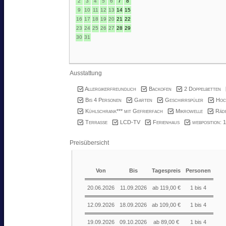
2
3
4
5
6
7
8
9
10
11
12
13
14
15
16
17
18
19
20
21
22
23
24
25
26
27
28
29
30
31
Ausstattung
Allergikerfreundlich
Backofen
2 Doppelbetten
Bis 4 Personen
Garten
Geschirrspüler
Hoc
Kühlschrank*** mit Gefrierfach
Mikrowelle
Räd
Terrasse
LCD-TV
Ferienhaus
webposition: 1
Preisübersicht
Von
Bis
Tagespreis
Personen
20.06.2026
11.09.2026
ab 119,00 €
1 bis 4
12.09.2026
18.09.2026
ab 109,00 €
1 bis 4
19.09.2026
09.10.2026
ab 89,00 €
1 bis 4