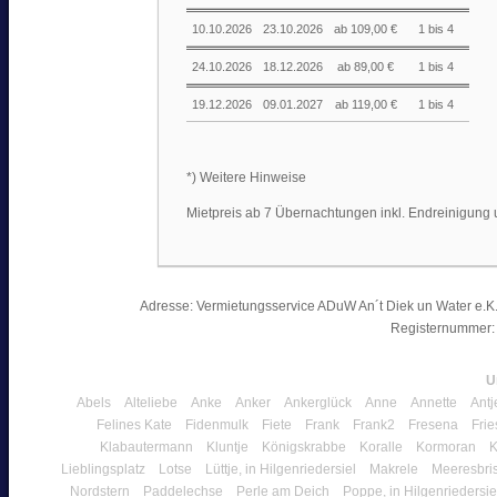
10.10.2026
23.10.2026
ab 109,00 €
1 bis 4
24.10.2026
18.12.2026
ab 89,00 €
1 bis 4
19.12.2026
09.01.2027
ab 119,00 €
1 bis 4
*) Weitere Hinweise
Mietpreis ab 7 Übernachtungen inkl. Endreinigung
Adresse: Vermietungsservice ADuW An´t Diek un Water e.K. 
Registernummer:
U
Abels
Alteliebe
Anke
Anker
Ankerglück
Anne
Annette
Antj
Felines Kate
Fidenmulk
Fiete
Frank
Frank2
Fresena
Frie
Klabautermann
Kluntje
Königskrabbe
Koralle
Kormoran
K
Lieblingsplatz
Lotse
Lüttje, in Hilgenriedersiel
Makrele
Meeresbri
Nordstern
Paddelechse
Perle am Deich
Poppe, in Hilgenriedersie