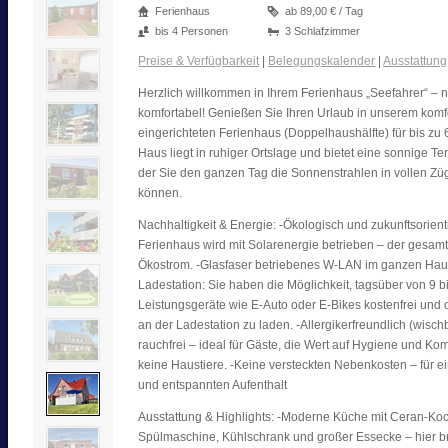
Ferienhaus
ab 89,00 € / Tag
bis 4 Personen
3 Schlafzimmer
Preise & Verfügbarkeit
|
Belegungskalender
|
Ausstattung
Herzlich willkommen in Ihrem Ferienhaus „Seefahrer“ – n
komfortabel! Genießen Sie Ihren Urlaub in unserem komf
eingerichteten Ferienhaus (Doppelhaushälfte) für bis zu
Haus liegt in ruhiger Ortslage und bietet eine sonnige Te
der Sie den ganzen Tag die Sonnenstrahlen in vollen Z
können.
Nachhaltigkeit & Energie: -Ökologisch und zukunftsorient
Ferienhaus wird mit Solarenergie betrieben – der gesamt
Ökostrom. -Glasfaser betriebenes W-LAN im ganzen Hau
Ladestation: Sie haben die Möglichkeit, tagsüber von 9 bi
Leistungsgeräte wie E-Auto oder E-Bikes kostenfrei un
an der Ladestation zu laden. -Allergikerfreundlich (wisc
rauchfrei – ideal für Gäste, die Wert auf Hygiene und Kom
keine Haustiere. -Keine versteckten Nebenkosten – für e
und entspannten Aufenthalt
Ausstattung & Highlights: -Moderne Küche mit Ceran-Koc
Spülmaschine, Kühlschrank und großer Essecke – hier b