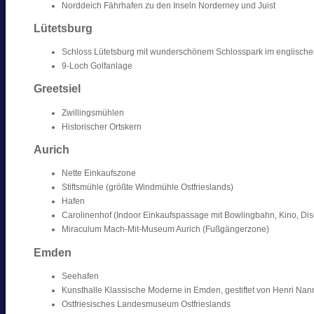
Norddeich Fährhafen zu den Inseln Norderney und Juist
Lütetsburg
Schloss Lütetsburg mit wunderschönem Schlosspark im englischen
9-Loch Golfanlage
Greetsiel
Zwillingsmühlen
Historischer Ortskern
Aurich
Nette Einkaufszone
Stiftsmühle (größte Windmühle Ostfrieslands)
Hafen
Carolinenhof (Indoor Einkaufspassage mit Bowlingbahn, Kino, Dis
Miraculum Mach-Mit-Museum Aurich (Fußgängerzone)
Emden
Seehafen
Kunsthalle Klassische Moderne in Emden, gestiftet von Henri Na
Ostfriesisches Landesmuseum Ostfrieslands