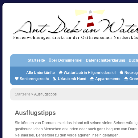
Startseite
Über Dornumersiel
Datenschutzerklärung
Buch
Alle Unterkünfte
Watturlaub in Hilgenriedersiel
Neuzug
Seniorengerecht
Urlaub mit Hund
Appartements
Gree
Startseite
> Ausflugstipps
Ausflugstipps
Sie können von Dornumersiel das Inland mit seinen vielen Sehenswürdig
gastfreundlichen Menschen erkunden oder auch ganz bequem von Dornu
Neßmersiel, Bensersiel zu den vorgelagerten Inseln gelangen.