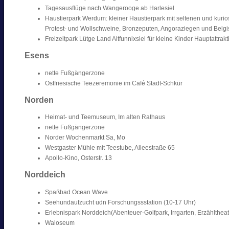
Tagesausflüge nach Wangerooge ab Harlesiel
Haustierpark Werdum: kleiner Haustierpark mit seltenen und kuri
Protest- und Wollschweine, Bronzeputen, Angoraziegen und Belgi
Freizeitpark Lütge Land Altfunnixsiel für kleine Kinder Hauptattr
Esens
nette Fußgängerzone
Ostfriesische Teezeremonie im Café Stadt-Schkür
Norden
Heimat- und Teemuseum, Im alten Rathaus
nette Fußgängerzone
Norder Wochenmarkt Sa, Mo
Westgaster Mühle mit Teestube, Alleestraße 65
Apollo-Kino, Osterstr. 13
Norddeich
Spaßbad Ocean Wave
Seehundaufzucht udn Forschungssstation (10-17 Uhr)
Erlebnispark Norddeich(Abenteuer-Golfpark, Irrgarten, Erzähltheat
Waloseum