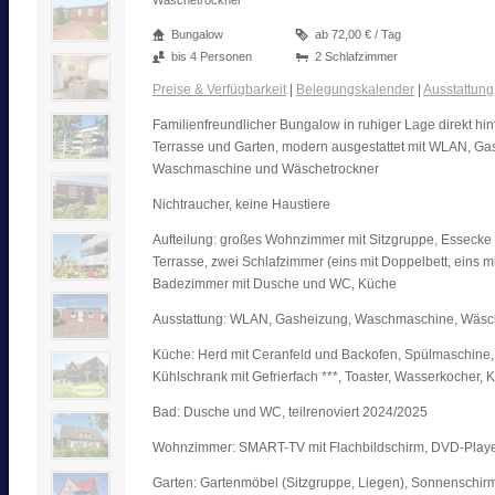
Wäschetrockner
Bungalow
ab 72,00 € / Tag
bis 4 Personen
2 Schlafzimmer
Preise & Verfügbarkeit
|
Belegungskalender
|
Ausstattung
Familienfreundlicher Bungalow in ruhiger Lage direkt hin
Terrasse und Garten, modern ausgestattet mit WLAN, Ga
Waschmaschine und Wäschetrockner
Nichtraucher, keine Haustiere
Aufteilung: großes Wohnzimmer mit Sitzgruppe, Essecke
Terrasse, zwei Schlafzimmer (eins mit Doppelbett, eins mi
Badezimmer mit Dusche und WC, Küche
Ausstattung: WLAN, Gasheizung, Waschmaschine, Wäsch
Küche: Herd mit Ceranfeld und Backofen, Spülmaschine,
Kühlschrank mit Gefrierfach ***, Toaster, Wasserkocher,
Bad: Dusche und WC, teilrenoviert 2024/2025
Wohnzimmer: SMART-TV mit Flachbildschirm, DVD-Playe
Garten: Gartenmöbel (Sitzgruppe, Liegen), Sonnenschirm,