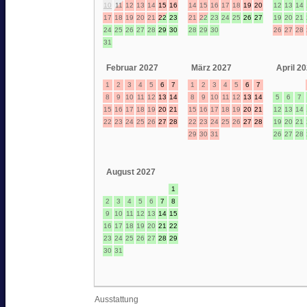
10
11
12
13
14
15
16
14
15
16
17
18
19
20
12
13
14
17
18
19
20
21
22
23
21
22
23
24
25
26
27
19
20
21
24
25
26
27
28
29
30
28
29
30
26
27
28
31
Februar 2027
März 2027
April 2
1
2
3
4
5
6
7
1
2
3
4
5
6
7
8
9
10
11
12
13
14
8
9
10
11
12
13
14
5
6
7
15
16
17
18
19
20
21
15
16
17
18
19
20
21
12
13
14
22
23
24
25
26
27
28
22
23
24
25
26
27
28
19
20
21
29
30
31
26
27
28
August 2027
1
2
3
4
5
6
7
8
9
10
11
12
13
14
15
16
17
18
19
20
21
22
23
24
25
26
27
28
29
30
31
Ausstattung