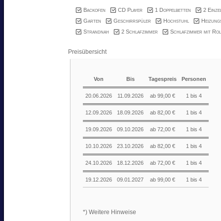
Backofen
CD Player
1 Doppelbetten
2 Einze
Garten
Geschirrspüler
Hochstuhl
Heizungs
Strandnah
2 Schlafzimmer
Schlafzimmer mit Rol
Preisübersicht
Von
Bis
Tagespreis
Personen
20.06.2026
11.09.2026
ab 99,00 €
1 bis 4
12.09.2026
18.09.2026
ab 82,00 €
1 bis 4
19.09.2026
09.10.2026
ab 72,00 €
1 bis 4
10.10.2026
23.10.2026
ab 82,00 €
1 bis 4
24.10.2026
18.12.2026
ab 72,00 €
1 bis 4
19.12.2026
09.01.2027
ab 99,00 €
1 bis 4
*) Weitere Hinweise