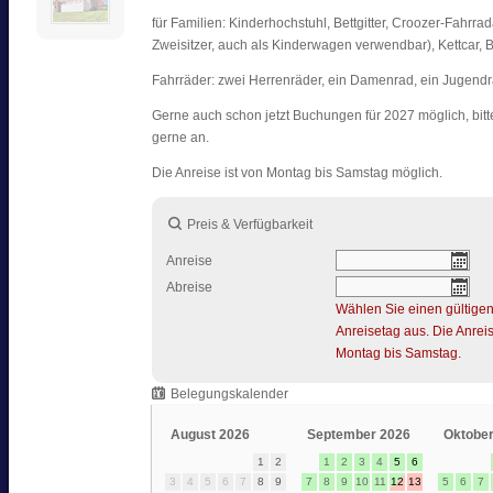
für Familien: Kinderhochstuhl, Bettgitter, Croozer-Fahrr
Zweisitzer, auch als Kinderwagen verwendbar), Kettcar, 
Fahrräder: zwei Herrenräder, ein Damenrad, ein Jugendr
Gerne auch schon jetzt Buchungen für 2027 möglich, bit
gerne an.
Die Anreise ist von Montag bis Samstag möglich.
Preis & Verfügbarkeit
Anreise
Abreise
Wählen Sie einen gültige
Anreisetag aus. Die Anreis
Montag bis Samstag.
Belegungskalender
August 2026
September 2026
Oktober
1
2
1
2
3
4
5
6
3
4
5
6
7
8
9
7
8
9
10
11
12
13
5
6
7